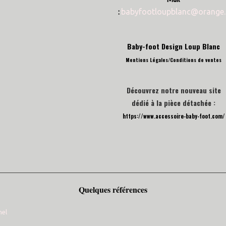
babyfootloupblanc@orange.
:
Baby-foot Design Loup Blanc
Mentions Légales/
Conditions de ventes
Découvrez notre nouveau site
dédié à la pièce détachée :
https://www.accessoire-baby-foot.com/
Quelques références