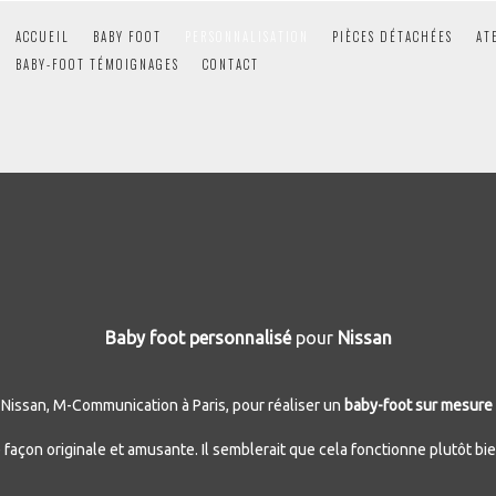
ACCUEIL
BABY FOOT
PERSONNALISATION
PIÈCES DÉTACHÉES
AT
BABY-FOOT TÉMOIGNAGES
CONTACT
Baby foot personnalisé
pour
Nissan
e Nissan, M-Communication à Paris, pour réaliser un
baby-foot sur mesure
 façon originale et amusante. Il semblerait que cela fonctionne plutôt bien